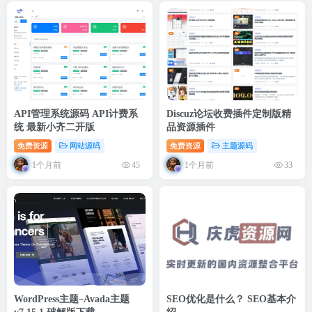
API管理系统源码 API计费系
Discuz论坛收费插件定制版精
统 最新小齐二开版
品资源插件
免费资源
网站源码
免费资源
主题源码
1个月前
1个月前
45
33
WordPress主题–Avada主题
SEO优化是什么？ SEO基本介