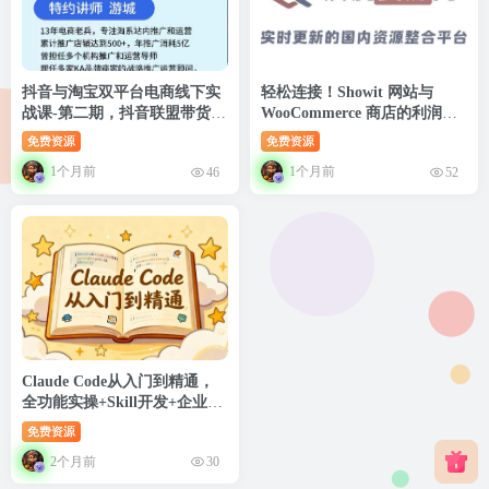
抖音与淘宝双平台电商线下实
轻松连接！Showit 网站与
战课-第二期，抖音联盟带货
WooCommerce 商店的利润指
+淘系控费与螺旋起爆全套落
南！【原创双语字幕】
免费资源
免费资源
地教学
1个月前
1个月前
46
52
Claude Code从入门到精通，
全功能实操+Skill开发+企业级
插件
免费资源
2个月前
30