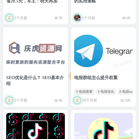
省20.5元，车主：明天再加
的实用策略
油！
1个月前
1个月前
59
40
SEO优化是什么？ SEO基本介
电报群组怎么提升权重
绍
# 电报搜索
# 电报优化
# 电报seo
1个月前
10个月前
46
199