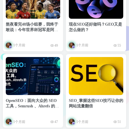
熬夜看完48场小组赛，我终于
现在SEO还好做吗？GEO又是
敢说：今年世界杯冠军是阿根
怎么做的？
廷
1个月前
1个月前
49
55
OpenSEO：面向大众的 SEO
SEO_掌握这些SEO技巧让你的
工具，Semrush 、Ahrefs 的开
网站流量翻倍
源替代
1个月前
1个月前
47
51