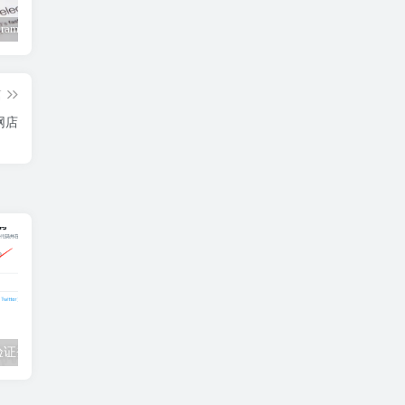
2025Telegram账号购买平台-提供TG账号购买|纸飞机账号购买一人一号
怎么注册推特账号？（史上完美教程）
2023最新Twitter推特账号购买网站
篇
网店
验证登录教程
2023年5月最新免费推特账号分享