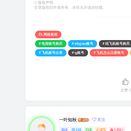
©
版权声明
文章版权归作者所有，未经允许请勿转载。
网络教程
# 电报账号购买
# telegram账号
# 纸飞机账号购买
# 飞机账号出售
# tg账号
# 飞机怎么注册账号
点赞
5
一叶知秋
关注
0
110
0
875
1.8W+