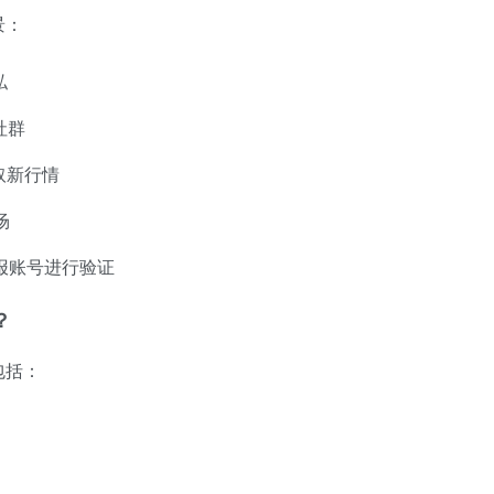
景：
私
社群
取新行情
场
报账号进行验证
？
包括：