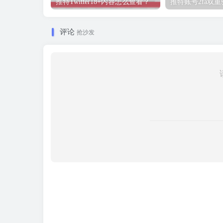
推特Twitter18+内容怎么查看？
推特账号2fa双
评论
抢沙发