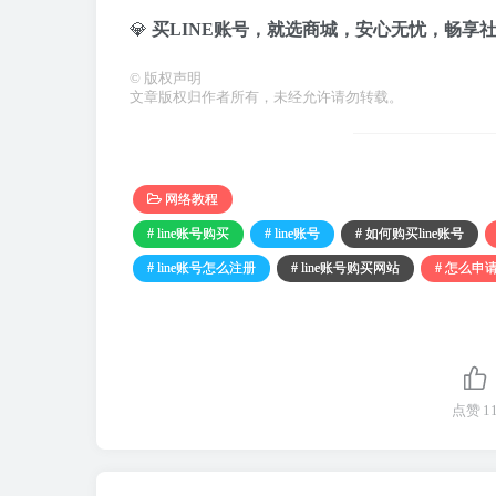
💎
买LINE账号，就选商城，安心无忧，畅享
©
版权声明
文章版权归作者所有，未经允许请勿转载。
网络教程
# line账号购买
# line账号
# 如何购买line账号
# line账号怎么注册
# line账号购买网站
# 怎么申请
点赞
1