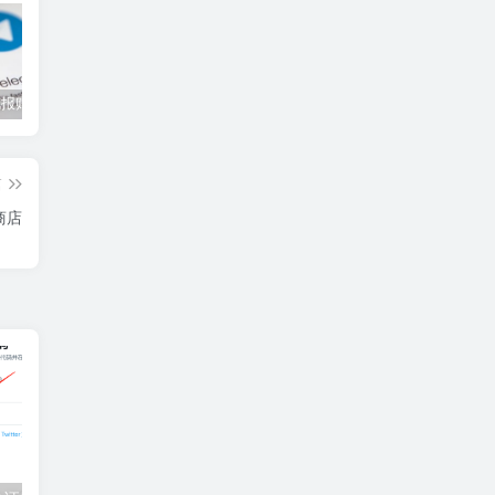
2025TG电报账号批发平台|tg纸飞机账号一手货源售后无忧
2025年tg纸飞机账号2元批发。tg电报账号购买一人一号
领英账号怎么注册？2025最新的领英账号注册教程
篇
商店