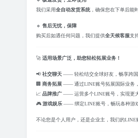
我们采用
全自动发货系统
，确保您在下单后能时
🔹
售后无忧，保障
购买后如遇任何问题，我们提供
全天候客服
支
🚀
适用场景广泛，助您轻松拓展业务！
📢
社交聊天
—— 轻松结交全球好友，畅享跨
🏢
商务拓展
—— 通过LINE账号拓展国际业务
📈
品牌推广
—— 运营多个LINE账号，实现更
🎮
游戏娱乐
—— 绑定LINE账号，畅玩各种游
不论您是个人用户，还是企业主，我们的LIN