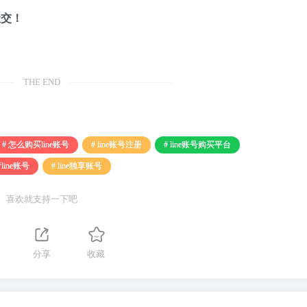
社交！
THE END
# 怎么购买line账号
# line账号注册
# line账号购买平台
line账号
# line独享账号
喜欢就支持一下吧
1
分享
收藏