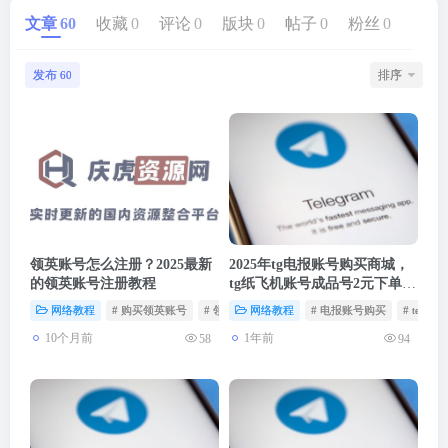
文章
60
收藏
0
评论
0
版块
0
帖子
0
粉丝
0
发布
排序
60
领英账号怎么注册？2025最新
2025年tg电报账号购买商城，
的领英账号注册教程
tg纸飞机账号成品号2元下单自
动发货
网络教程
# 购买领英账号
# 领英账号注册
网络教程
# 领英账号
# 电报账号购买
# teleg
10个月前
1年前
58
94