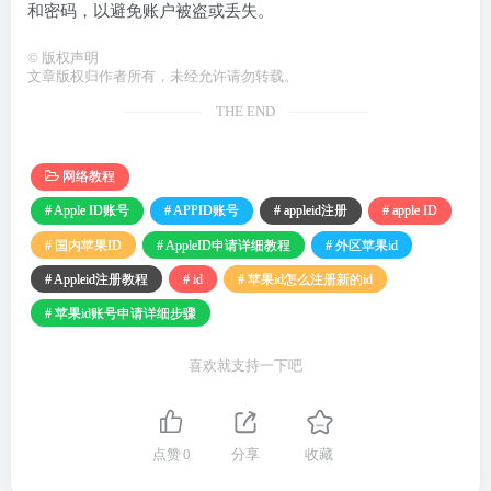
和密码，以避免账户被盗或丢失。
©
版权声明
文章版权归作者所有，未经允许请勿转载。
THE END
网络教程
# Apple ID账号
# APPID账号
# appleid注册
# apple ID
# 国内苹果ID
# AppleID申请详细教程
# 外区苹果id
# Appleid注册教程
# id
# 苹果id怎么注册新的id
# 苹果id账号申请详细步骤
喜欢就支持一下吧
点赞
0
分享
收藏