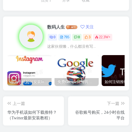
点赞
1
分享
收藏
数码人生
关注
0
795
0
3
22.3W+
这家伙很懒，什么都没有写...
华为手机如何安装Instagram？（一篇全面指南）
免费Google账号共享（2023有效谷歌账号密码大全）
上一篇
下一篇
华为手机该如何下载推特？
谷歌账号购买，24小时在线
（Twitter最新安装教程）
平台