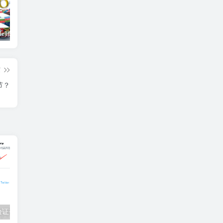
免费Google账号共享（2023有效谷歌账号密码大全）
如何注销推特账号？（Twitter账号注销小技巧）
国内怎么上推特？（twitter大陆使用教程）
篇
节？
验证登录教程
2023年5月最新免费推特账号分享