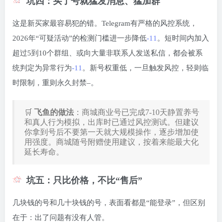
坑四：买了号就猛发消息、猛加群
这是新买家最容易犯的错。Telegram有严格的风控系统，
2026年“可疑活动”的检测门槛进一步降低
-11
。短时间内加入
超过5到10个群组、或向大量非联系人发送私信，都会被系
统判定为异常行为
-11
。新号权重低，一旦触发风控，轻则临
时限制，重则永久封禁
–
。
🛒
飞鱼的做法
：商城商业号已完成7-10天静置养号
和真人行为模拟，出库时已通过风控测试。但建议
你拿到号后不要第一天就大规模操作，逐步增加使
用强度。商城随号附赠使用建议，按着来能最大化
延长寿命。
坑五：只比价格，不比“售后”
几块钱的号和几十块钱的号，表面看都是“能登录”，但区别
在于：出了问题有没有人管。