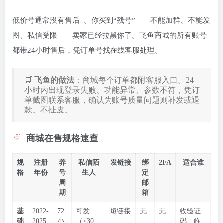
低价号通常没有售后
–
。你买到“残号”——不能加群、不能发
图、私信受限——卖家已经拉黑你了。飞鱼商城的所有账号
都带24小时售后，凭订单号找在线客服处理。
🛒
飞鱼的做法
：商城每个订单都附客服入口。24
小时内出现登录失败、功能异常、参数不符，凭订
单截图联系客服，确认为账号质量问题则补发或退
款。不扯皮。
商城在售规格速查
规
注册
养
私信陌
发链接
绑
2FA
适合谁
格
年份
号
生人
定
周
邮
期
箱
基
2022-
72
可发
短链接
无
无
收验证
础
2025
小
（≤30
码、临