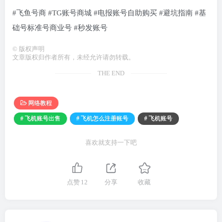
#飞鱼号商 #TG账号商城 #电报账号自助购买 #避坑指南 #基
础号标准号商业号 #秒发账号
©
版权声明
文章版权归作者所有，未经允许请勿转载。
THE END
网络教程
# 飞机账号出售
# 飞机怎么注册账号
# 飞机账号
喜欢就支持一下吧
点赞
12
分享
收藏