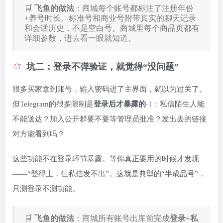
🛒
飞鱼的做法
：商城每个账号都标注了注册年份
+养号时长。标准号和商业号附带真实的聊天记录
和会话历史，不是空白号。商城里每个商品页都有
详细参数，进去看一眼就知道。
坑二：登录不弹验证，就觉得“没问题”
很多买家拿到账号，输入密码进了主界面，就以为过关了。
但Telegram的很多限制是
登录后才暴露的
-1
：私信陌生人能
不能送达？加入公开群要不要等管理员批准？发出去的链接
对方能看到吗？
这些功能不在登录环节暴露。等你真正要用的时候才发现
——“登得上，但私信发不出”。这就是典型的“半成品号”，
只测登录不测功能。
🛒
飞鱼的做法
：商城所有账号出库前完成
登录+私