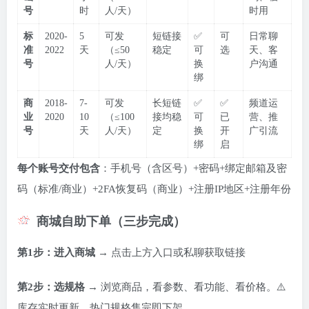
号
时
人/天）
时用
标
2020-
5
可发
短链接
✅
可
日常聊
准
2022
天
（≤50
稳定
可
选
天、客
号
人/天）
换
户沟通
绑
商
2018-
7-
可发
长短链
✅
✅
频道运
业
2020
10
（≤100
接均稳
可
已
营、推
号
天
人/天）
定
换
开
广引流
绑
启
每个账号交付包含
：手机号（含区号）+密码+绑定邮箱及密
码（标准/商业）+2FA恢复码（商业）+注册IP地区+注册年份
商城自助下单（三步完成）
第1步：进入商城
→ 点击上方入口或私聊获取链接
第2步：选规格
→ 浏览商品，看参数、看功能、看价格。⚠️
库存实时更新，热门规格售完即下架