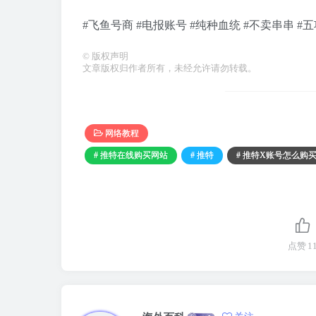
#飞鱼号商 #电报账号 #纯种血统 #不卖串串 #
©
版权声明
文章版权归作者所有，未经允许请勿转载。
网络教程
# 推特在线购买网站
# 推特
# 推特X账号怎么购
点赞
1