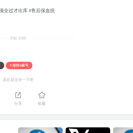
五项全过才出库 #售后保血统
THE END
买
# 推特x账号
喜欢就支持一下吧
1
分享
收藏