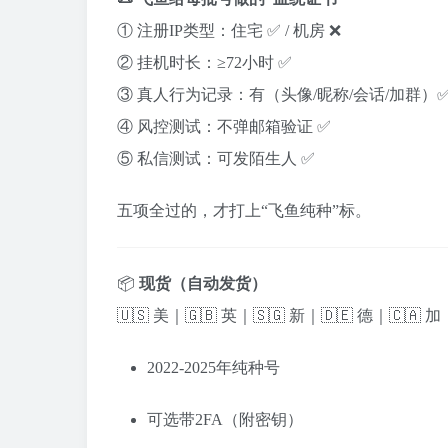
① 注册IP类型：住宅 ✅ / 机房 ❌
② 挂机时长：≥72小时 ✅
③ 真人行为记录：有（头像/昵称/会话/加群）
④ 风控测试：不弹邮箱验证 ✅
⑤ 私信测试：可发陌生人 ✅
五项全过的，才打上“飞鱼纯种”标。
📦
现货（自动发货）
🇺🇸 美｜🇬🇧 英｜🇸🇬 新｜🇩🇪 德｜🇨🇦 加
2022-2025年纯种号
可选带2FA（附密钥）