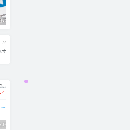
telegram电报账号如何买？telegram电报账号1元自助下单地址
2024年line账号哪里购买？line账号2元自助下单地址
telegram纸飞机账号购买多少钱一个？tg纸飞机账号1元自助下单
篇
账号
验证登录教程
2023年5月最新免费推特账号分享