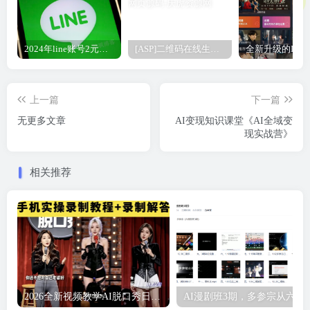
2024年line账号2元自动发货平台
[ASP]二维码在线生成网页源码
上一篇
下一篇
无更多文章
AI变现知识课堂《AI全域变
现实战营》
相关推荐
2026全新视频教学AI脱口秀日赚200+视频制作工具教程ai爆款视频号
AI漫剧班3期，多参宗从六