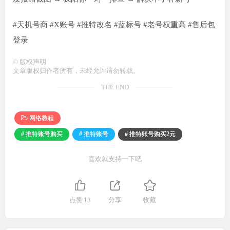
#天机号商 #X账号 #推特改名 #蓝标号 #老号权重高 #售后包
登录
©
版权声明
文章版权归作者所有，未经允许请勿转载。
THE END
网络教程
# 推特账号购买
# 推特账号
# 推特账号购买2元
喜欢就支持一下吧
点赞
13
分享
收藏