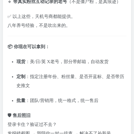
🔹
带真实粉丝互动记录的老号
（不是僵尸粉，是真痕迹）
✅ 以上这些，天机号商都能提供。
八年养号经验，不是吹出来的。
📦 你现在可以拿到：
现货
：美/日/英 X老号，部分带邮箱，自动发货
定制
：指定注册年份、粉丝量、是否开蓝标、是否带历
史推文
批量
：团队/营销用，统一格式，统一售后
🛡️ 售后照旧
登录卡住？验证过不去？
发报错截图 → 我陪你一对一排查 → 解决不了补新号