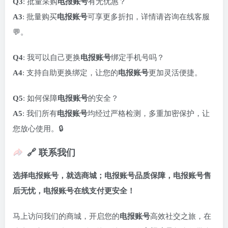
Q3
: 批量采购
电报账号
有无优惠？
A3
: 批量购买
电报账号
可享更多折扣，详情请咨询在线客服
💬。
Q4
: 我可以自己更换
电报账号
绑定手机号吗？
A4
: 支持自助更换绑定，让您的
电报账号
更加灵活便捷。
Q5
: 如何保障
电报账号
的安全？
A5
: 我们所有
电报账号
均经过严格检测，多重加密保护，让
您放心使用。🔒
🔗 联系我们
选择电报账号，就选商城；电报账号品质保障，电报账号售
后无忧，电报账号在线支付更安全！
马上访问我们的商城，开启您的
电报账号
高效社交之旅，在