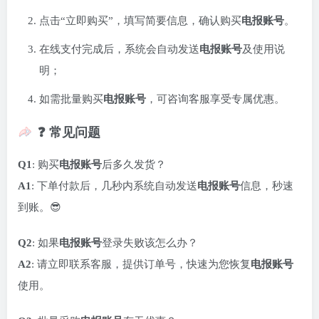
点击“立即购买”，填写简要信息，确认购买
电报账号
。
在线支付完成后，系统会自动发送
电报账号
及使用说
明；
如需批量购买
电报账号
，可咨询客服享受专属优惠。
❓ 常见问题
Q1
: 购买
电报账号
后多久发货？
A1
: 下单付款后，几秒内系统自动发送
电报账号
信息，秒速
到账。😎
Q2
: 如果
电报账号
登录失败该怎么办？
A2
: 请立即联系客服，提供订单号，快速为您恢复
电报账号
使用。