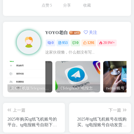
点赞
5
分享
收藏
YOYO老白
关注
0
953
0
1291
20.9W+
这家伙很懒，什么都没有写...
安卓手机版Telegram电报/纸飞机改中文（汉化）教程
《Telegram》电报怎么解除双向聊天限制?
上一篇
下一篇
2025年购买tg纸飞机账号的
2025年tg纸飞机账号在线购
平台。tg电报账号自助下单
买。tg电报账号自动发货商
商城
家