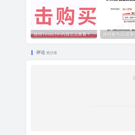
推特Twitter18+内容怎么查看？
推特账号2fa双
评论
抢沙发