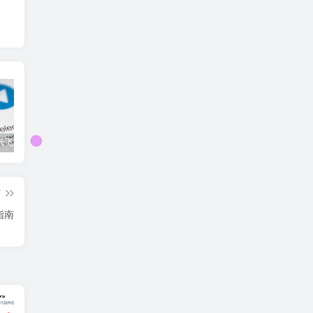
如何买tg纸飞机账号？tg纸飞机成品号购买教程
电报telegram怎么搜索群组资源
tg电报账号如何购买，2025年tg电报账号下单教程
篇
单指南