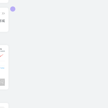
篇
商城
验证登录教程
2023年5月最新免费推特账号分享