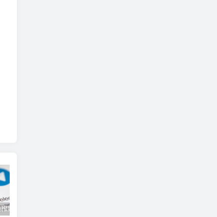
telegram电报账号购买网站，tg纸飞机账号下单教程
TG纸飞机会员代开方法-tg电报账号会员购买指南
2025年tg电报账号下单指南，tg纸飞机账号批发出售商家