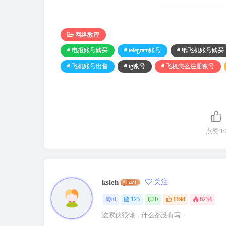
网络教程
# 电报账号购买
# telegram账号
# 纸飞机账号购买
# 飞机账号出售
# tg账号
# 飞机怎么注册账号
点赞
1
ksleh
关注
0
123
0
1198
6234
这家伙很懒，什么都没有写...