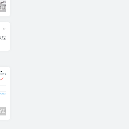
telegram电报账号购买网站，tg纸飞机账号下单教程
TG纸飞机会员代开方法-tg电报账号会员购买指南
2025年tg电报账号下单指南，tg纸飞机账号批发出售商家
篇
教程
验证登录教程
2023年5月最新免费推特账号分享