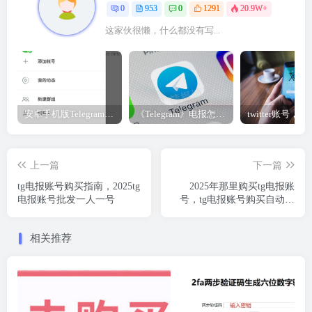
0
953
0
1291
20.9W+
这家伙很懒，什么都没有写...
安卓手机版Telegram电报/纸飞机改中文（汉化）教程
《Telegram》电报怎么解除双向聊天限制?
上一篇
下一篇
tg电报账号购买指南，2025tg
2025年那里购买tg电报账
电报账号批发一人一号
号，tg电报账号购买自动发
货
相关推荐