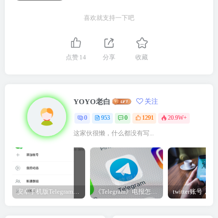
喜欢就支持一下吧
点赞
14
分享
收藏
YOYO老白
关注
0
953
0
1291
20.9W+
这家伙很懒，什么都没有写...
安卓手机版Telegram电报/纸飞机改中文（汉化）教程
《Telegram》电报怎么解除双向聊天限制?