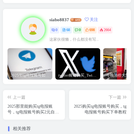
siabo8837
关注
0
68
0
698
2664
这家伙很懒，什么都没有写...
2025年tg电报账号如何购买，tg纸飞机成品帐号2元自动发货
twitter账号购买_Twitter账号购买平台-推特直登号购买商城
上一篇
下一篇
2025那里能购买tg电报账
2025购买tg电报账号购买，tg
号，tg电报账号购买2元自助
电报账号购买下单教程
下单
相关推荐