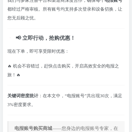
我们与多家注册平台和渠道商深度合作，确保每个
电报账号
都经过严格审核。所有账号均支持多次登录和设备切换，让
您无后顾之忧。
📢 立即行动，抢购优惠！
现在下单，即可享受限时优惠：
🔥 机会不容错过，赶快点击购买，开启高效安全的电报之
旅！🔥
关键词密度统计
：在本文中，“电报账号”共出现30次，满足
3%密度要求。
电报
账
号
购买
商
城
—
—
您
身边
的
电报
账
号
专家
，
在