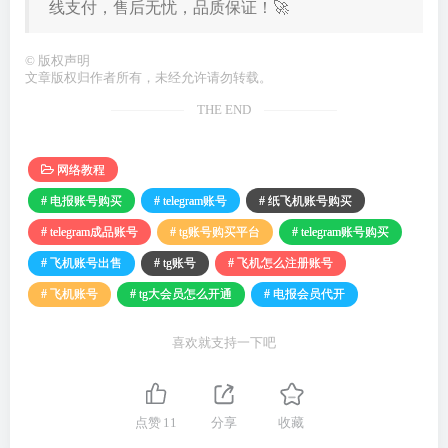
线
支付
，
售
后
无
忧
，
品质
保证
！
🚀
©
版权声明
文章版权归作者所有，未经允许请勿转载。
THE END
网络教程
# 电报账号购买
# telegram账号
# 纸飞机账号购买
# telegram成品账号
# tg账号购买平台
# telegram账号购买
# 飞机账号出售
# tg账号
# 飞机怎么注册账号
# 飞机账号
# tg大会员怎么开通
# 电报会员代开
喜欢就支持一下吧
点赞
11
分享
收藏