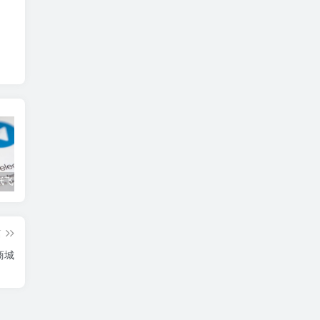
如何买tg纸飞机账号？tg纸飞机成品号购买教程
电报telegram怎么搜索群组资源
tg电报账号如何购买，2025年tg电报账号下单教程
篇
商城