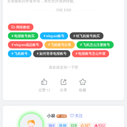
文章版权归作者所有，未经允许请勿转载。
THE END
网络教程
# 电报账号购买
# telegram账号
# 纸飞机账号购买
# telegram成品账号
# 飞机账号出售
# 飞机怎么注册账号
# 飞机账号
# 如何登录电报账号
# 电报账号怎么申请
喜欢就支持一下吧
点赞
12
分享
收藏
小林
关注
0
69
0
517
9352