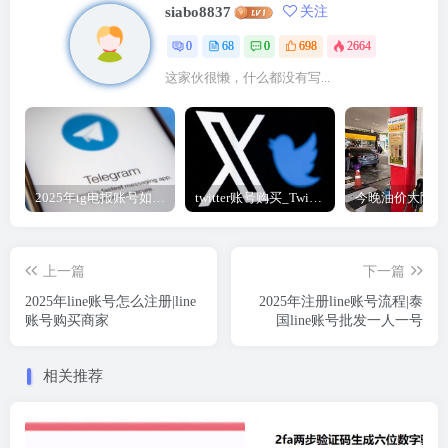
siabo8837
关注
0
68
0
698
2664
这家伙很懒，什么都没有写...
2025年tg电报账号如何购买，tg纸飞机成品帐号2元自动发货
twitter账号购买_Twitter账号购买平台-推特直登号购买商城
上一篇
下一篇
2025年line账号怎么注册|line
2025年注册line账号流程|泰
账号购买商家
国line账号批发一人一号
相关推荐