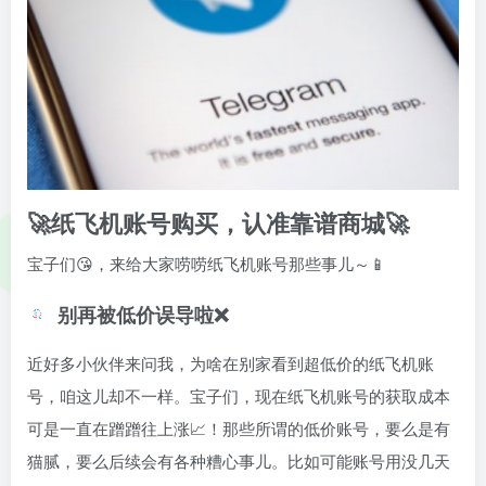
🚀纸飞机账号购买，认准靠谱商城🚀
宝子们😘，来给大家唠唠纸飞机账号那些事儿～📱
别再被低价误导啦❌
近好多小伙伴来问我，为啥在别家看到超低价的纸飞机账
号，咱这儿却不一样。宝子们，现在纸飞机账号的获取成本
可是一直在蹭蹭往上涨📈！那些所谓的低价账号，要么是有
猫腻，要么后续会有各种糟心事儿。比如可能账号用没几天