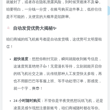
就被封了，或者存在隐私泄露风险，到时候哭都来不及😭。
咱要明白，一分钱一分货，在账号购买这件事上，低价往往
是不可能的，太便宜的大概率是陷阱🕸️。
自动发货优势大揭秘✨
咱们商城的纸飞机账号都是自动发货哦，这优势可太明显啦
👏！
超快速度
：想想你刚付完款，瞬间就能收到账号信息，
这速度简直绝绝子👍！无需漫长等待，立刻就能开启你
的纸飞机社交之旅，比传统那种人工发货快太多啦，再
也不用眼巴巴等客服上班、等手动处理订单，那感觉，
就一个字，爽😎！
24 小时随时购买
：不管你是半夜突然想玩纸飞机，还是
凌晨灵感乍现想注册新账号，咱们商城随时都在等你。