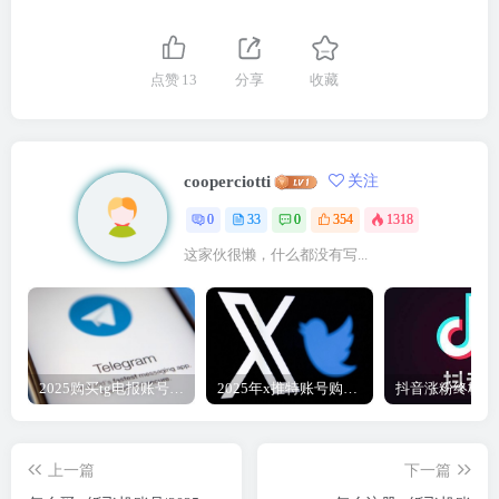
点赞
13
分享
收藏
cooperciotti
关注
0
33
0
354
1318
这家伙很懒，什么都没有写...
2025购买tg电报账号|tg纸飞机账号2元自动发货
2025年x推特账号购买指南|X推特成品号2元自助下单渠道
上一篇
下一篇