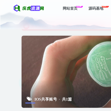
上新
1W+
网站首页
源码基地
资深资源站，每天实时更新，海量资源一网打尽。
【启明网】找项目 + 低成本创业 + 减少信息差 + 
资深资源站，每天实时更新，海量资源一网打尽。
【启明网】找项目 + 低成本创业 + 减少信息差 + 
IOS共享账号
共1篇