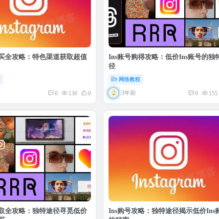
购买全攻略：特色渠道获取超值
Ins账号购得攻略：低价Ins账号的独
径
程
网络教程
3年前
0
136
0
0
155
获取全攻略：独特途径寻觅低价
Ins购号攻略：独特途径揭示低价Ins