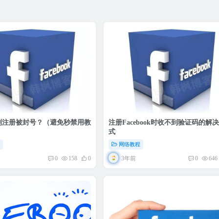
ook刚注册被封号？（避免秒禁用教
注册Facebook时收不到验证码的解
式
程
网络教程
3年前
0
158
0
0
646