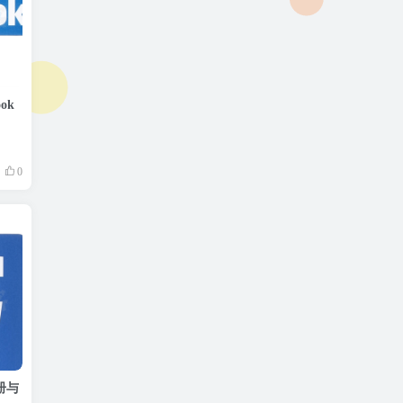
ok
0
册与