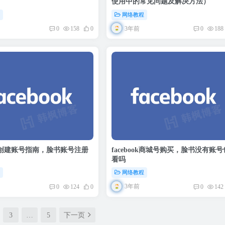
使用中的常见问题及解决方法）
程
网络教程
3年前
0
158
0
0
188
ook创建账号指南，脸书账号注册
facebook商城号购买，脸书没有账
看吗
程
网络教程
3年前
0
124
0
0
142
3
…
5
下一页