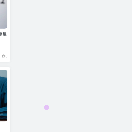
创建属
0