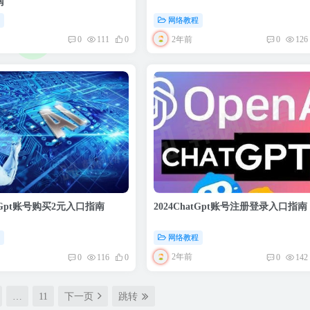
南
程
网络教程
2年前
0
111
0
0
126
atGpt账号购买2元入口指南
2024ChatGpt账号注册登录入口指南
程
网络教程
2年前
0
116
0
0
142
…
11
下一页
跳转