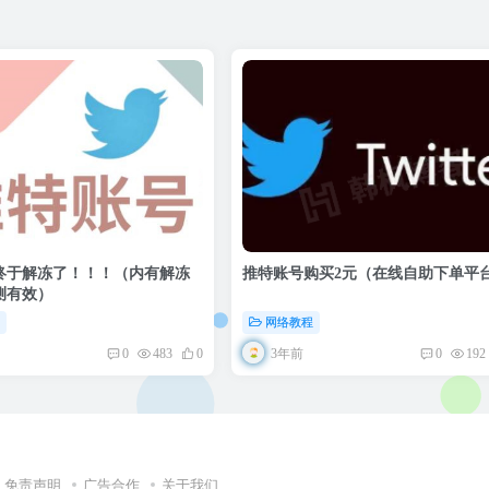
终于解冻了！！！（内有解冻
推特账号购买2元（在线自助下单平
测有效）
程
网络教程
3年前
0
483
0
0
192
免责声明
广告合作
关于我们