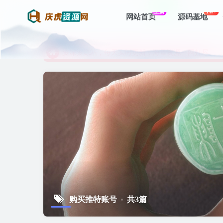
上新
1W+
网站首页
源码基地
资深资源站，每天实时更新，海量资源一网打尽。
【启明网】找项目 + 低成本创业 + 减少信息差 + 
资深资源站，每天实时更新，海量资源一网打尽。
【启明网】找项目 + 低成本创业 + 减少信息差 + 
购买推特账号
共3篇