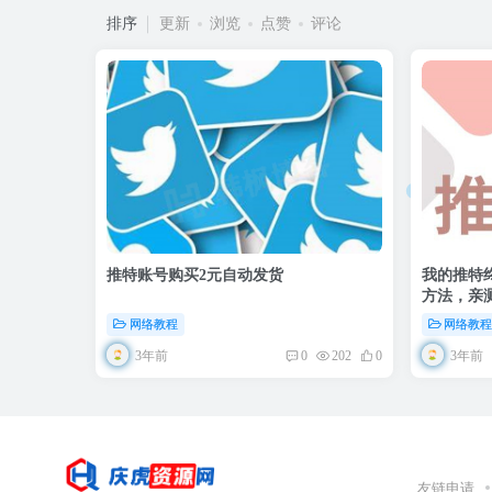
排序
更新
浏览
点赞
评论
推特账号购买2元自动发货
我的推特
方法，亲
网络教程
网络教
3年前
3年前
0
202
0
友链申请