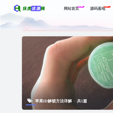
上新
1W+
网站首页
源码基地
资深资源站，每天实时更新，海量资源一网打尽。
【启明网】找项目 + 低成本创业 + 减少信息差 + 
资深资源站，每天实时更新，海量资源一网打尽。
【启明网】找项目 + 低成本创业 + 减少信息差 + 
苹果ID解锁方法详解
共1篇