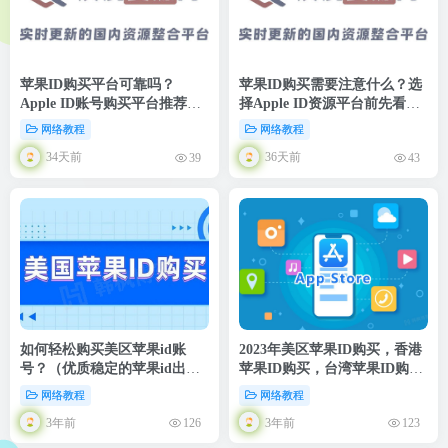
苹果ID购买平台可靠吗？
苹果ID购买需要注意什么？选
Apple ID账号购买平台推荐，
择Apple ID资源平台前先看看
稳定账号助力海外业务
这篇文章
网络教程
网络教程
34天前
36天前
39
43
如何轻松购买美区苹果id账
2023年美区苹果ID购买，香港
号？（优质稳定的苹果id出售
苹果ID购买，台湾苹果ID购
平台）
买，日本苹果ID购买，韩国苹
网络教程
网络教程
果ID购买（24小时自助平台）
3年前
3年前
126
123