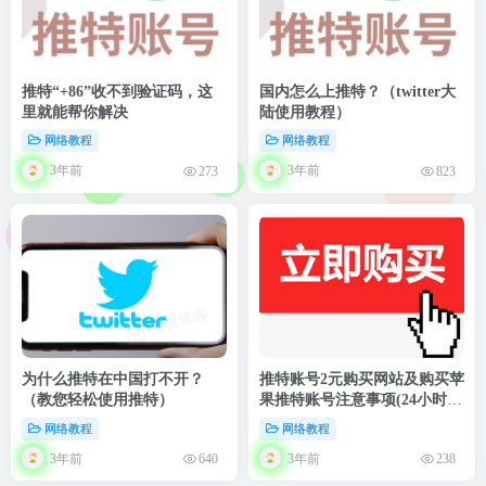
推特“+86”收不到验证码，这
国内怎么上推特？（twitter大
里就能帮你解决
陆使用教程）
网络教程
网络教程
3年前
3年前
273
823
为什么推特在中国打不开？
推特账号2元购买网站及购买苹
（教您轻松使用推特）
果推特账号注意事项(24小时自
助购买网站)
网络教程
网络教程
3年前
3年前
640
238