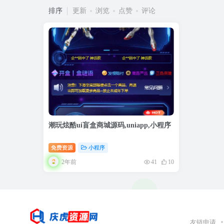
排序
更新
浏览
点赞
评论
潮玩炫酷ui盲盒商城源码,uniapp,小程序
免费资源
小程序
2年前
41
10
友链申请