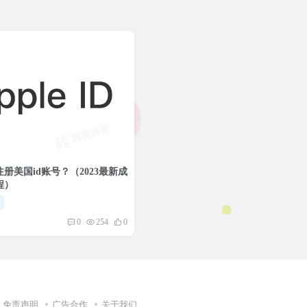
册美国id账号？（2023最新成
程）
程
0
254
0
免责声明
广告合作
关于我们