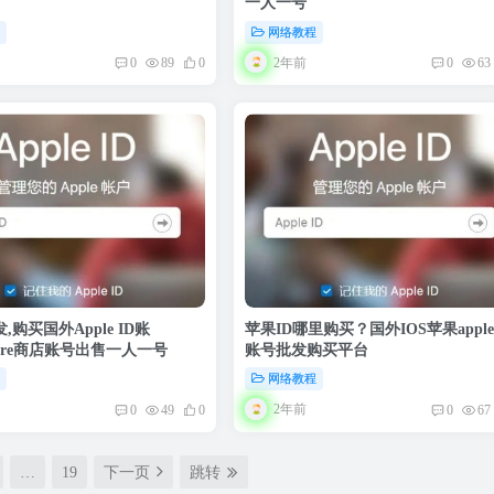
一人一号
程
网络教程
2年前
0
89
0
0
63
,购买国外Apple ID账
苹果ID哪里购买？国外IOS苹果apple
Store商店账号出售一人一号
账号批发购买平台
程
网络教程
2年前
0
49
0
0
67
…
19
下一页
跳转