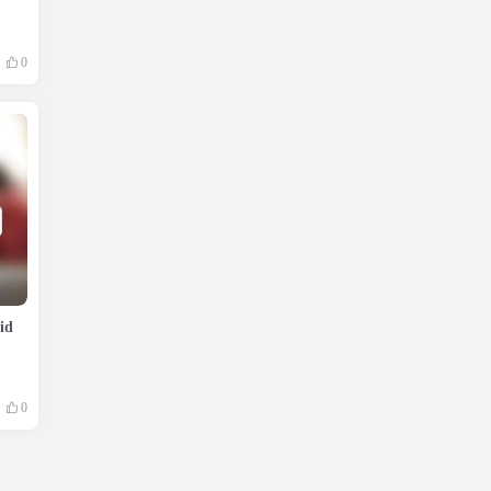
0
id
0