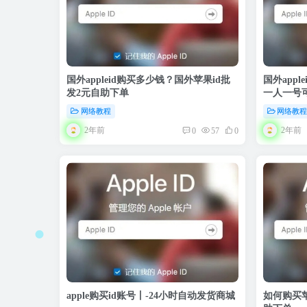
国外appleid购买多少钱？国外苹果id批
国外app
发2元自助下单
一人一号
网络教程
网络教
2年前
2年前
0
57
0
apple购买id账号丨-24小时自动发货商城
如何购买苹