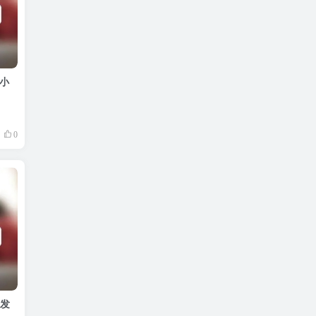
4小
0
批发