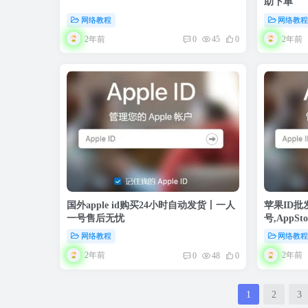
助下单
网络教程
网络教
2年前
2年前
0
45
0
国外apple id购买24小时自动发货丨一人
苹果ID批发
一号售后无忧
号,App
网络教程
网络教
2年前
2年前
0
48
0
1
2
3