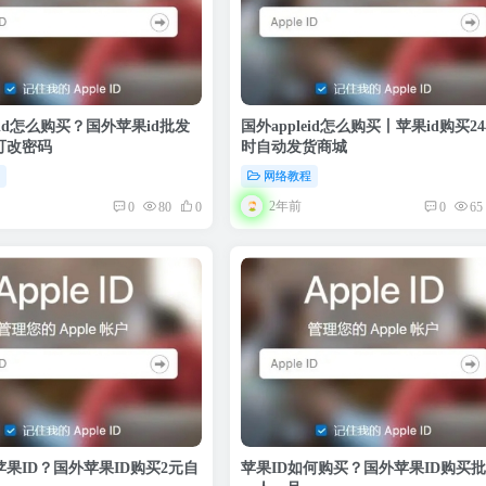
leid怎么购买？国外苹果id批发
国外appleid怎么购买丨苹果id购买2
可改密码
时自动发货商城
程
网络教程
2年前
0
80
0
0
65
果ID？国外苹果ID购买2元自
苹果ID如何购买？国外苹果ID购买