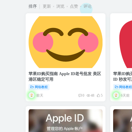
排序
更新
浏览
点赞
评论
苹果ID购买指南 Apple ID老号批发 美区
苹果ID购买
港区稳定可用
ID 秒发可
网络教程
网络教
前天
6天前
0
48
5