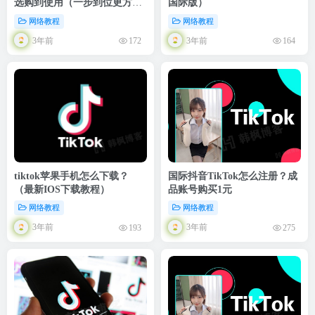
选购到使用（一步到位更方
国际版）
便）
网络教程
网络教程
3年前
3年前
172
164
tiktok苹果手机怎么下载？
国际抖音TikTok怎么注册？成
（最新IOS下载教程）
品账号购买1元
网络教程
网络教程
3年前
3年前
193
275