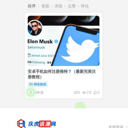
排序
更新
浏览
点赞
评论
安卓手机如何注册推特？（最新完美注
册教程）
网络教程
3年前
0
135
0
友链申请