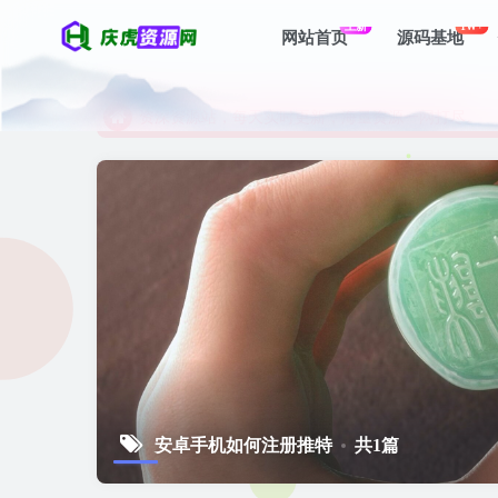
上新
1W+
网站首页
源码基地
资深资源站，每天实时更新，海量资源一网打尽。
【启明网】找项目 + 低成本创业 + 减少信息差 + 
资深资源站，每天实时更新，海量资源一网打尽。
【启明网】找项目 + 低成本创业 + 减少信息差 + 
安卓手机如何注册推特
共1篇