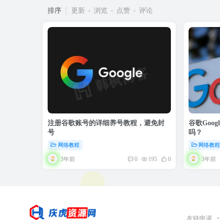
排序
更新
浏览
点赞
评论
注册谷歌账号的详细养号教程，避免封
谷歌Goo
号
吗？
网络教程
网络教
3年前
3年前
0
195
0
友链申请