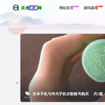
上新
1W+
网站首页
源码基地
资深资源站，每天实时更新，海量资源一网打尽。
【启明网】找项目 + 低成本创业 + 减少信息差 + 
资深资源站，每天实时更新，海量资源一网打尽。
【启明网】找项目 + 低成本创业 + 减少信息差 + 
安卓手机与华为手机谷歌账号购买
共3篇