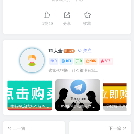
点赞
10
分享
收藏
ID大全
关注
0
103
0
966
5071
这家伙很懒，什么都没有写...
推特被冻结怎么解冻？积极配合，详细解释并承诺遵守推特使用规定
电报账号1元购买网站（自动发货平台、8年老店、售后无忧）
上一篇
下一篇